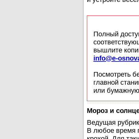
Полный доступ
соответствующ
вышлите копи
info@e-osnov
Посмотреть б
главной стан
или бумажную
Мороз и солнц
Ведущая рубрик
В любое время 
крохой. Для так