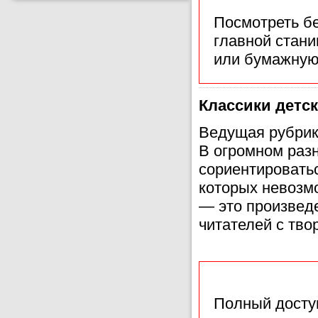
Посмотреть б
главной стан
или бумажную
Классики детс
Ведущая рубрики
В огромном разн
сориентироватьс
которых невозм
— это произвед
читателей с тво
Полный доступ