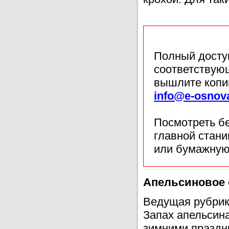
Полный доступ
соответствующ
вышлите копи
info@e-osnov
Посмотреть б
главной стан
или бумажную
Апельсиновое
Ведущая рубрик
Запах апельсина
зимними праздн