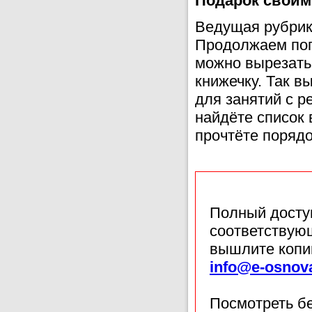
Подарок своим
Ведущая рубри
Продолжаем поп
можно вырезать
книжечку. Так в
для занятий с р
найдёте список 
прочтёте поряд
Полный доступ
соответствующ
вышлите копи
info@e-osnov
Посмотреть б