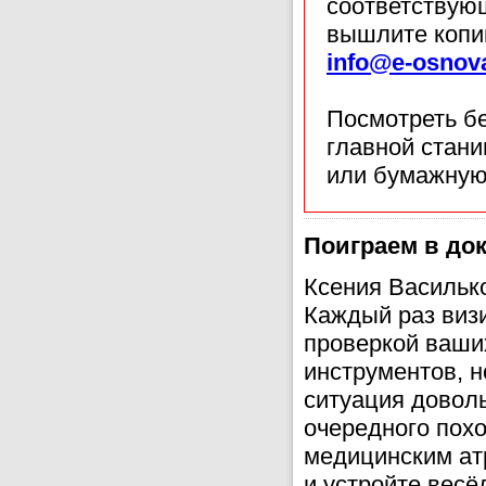
соответствующ
вышлите копи
info@e-osnov
Посмотреть б
главной стан
или бумажную
Поиграем в до
Ксения Васильк
Каждый раз виз
проверкой ваши
инструментов, н
ситуация доволь
очередного похо
медицинским ат
и устройте весё