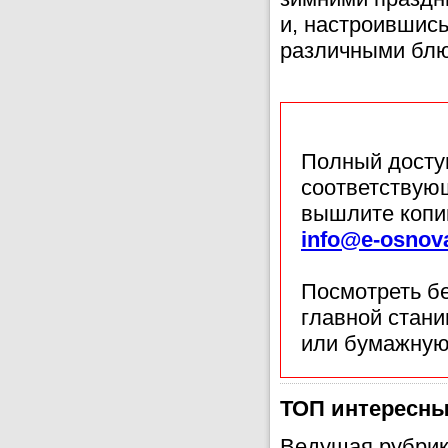
и, настроившись
различными блю
Полный доступ
соответствующ
вышлите копи
info@e-osnov
Посмотреть б
главной стан
или бумажную
ТОП интересных
Ведущая рубрик