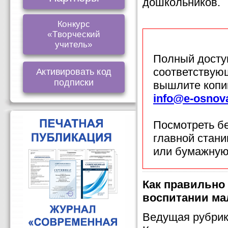
дошкольников.
Конкурс
«Творческий
учитель»
Полный доступ
соответствующ
Активировать код
подписки
вышлите копи
info@e-osnov
Посмотреть б
главной стан
или бумажную
Как правильно 
воспитании м
Ведущая рубрик