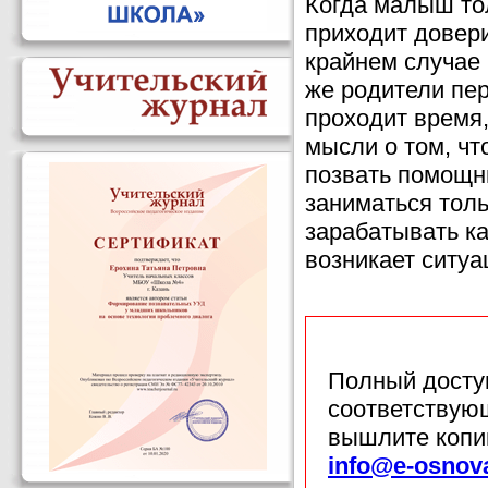
Когда малыш тол
приходит довери
крайнем случае 
же родители пе
проходит время,
мысли о том, чт
позвать помощни
заниматься тол
зарабатывать ка
возникает ситу
Полный доступ
соответствующ
вышлите копи
info@e-osnov