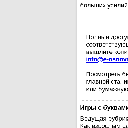
больших усилий
Полный доступ
соответствующ
вышлите копи
info@e-osnov
Посмотреть б
главной стан
или бумажную
Игры с буквам
Ведущая рубрик
Как взрослым сд