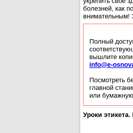
укрепить своё з
болезней, как п
внимательным! 
Полный доступ
соответствующ
вышлите копи
info@e-osnov
Посмотреть б
главной стан
или бумажную
Уроки этикета