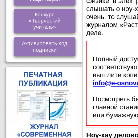
физике, в элект
слышать о ноу-х
Конкурс
очень, то слуша
«Творческий
журналом «Раст
учитель»
деле.
Активировать код
подписки
Полный доступ
соответствующ
вышлите копи
info@e-osnov
Посмотреть б
главной стан
или бумажную
Ноу-хау делово