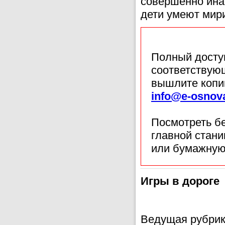
совершенно ина
дети умеют мири
Полный доступ
соответствующ
вышлите копи
info@e-osnov
Посмотреть б
главной стан
или бумажную
Игры в дороге
Ведущая рубрик