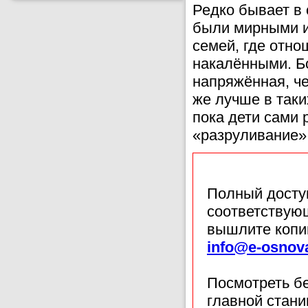
Редко бывает в
были мирными и
семей, где отно
накалёнными. Б
напряжённая, ч
же лучше в так
пока дети сами 
«разруливание»
Полный доступ
соответствующ
вышлите копи
info@e-osnov
Посмотреть б
главной стан