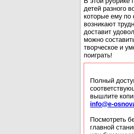
В этой рубрике 
детей разного в
которые ему по 
возникают труд
доставит удово
можно составить
творческое и у
поиграть!
Полный доступ
соответствующ
вышлите копи
info@e-osnov
Посмотреть б
главной стан