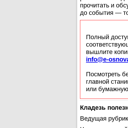
прочитать и об
до события — то
Полный доступ
соответствующ
вышлите копи
info@e-osnov
Посмотреть б
главной стан
или бумажную
Кладезь полез
Ведущая рубрик