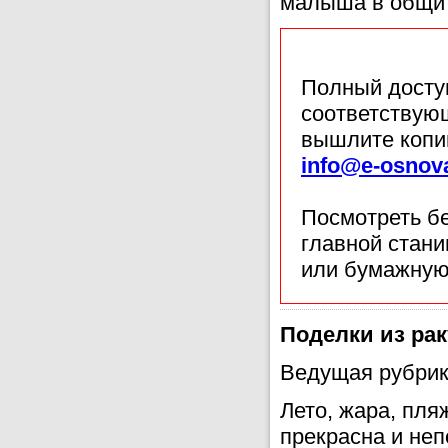
малыша в общите
Полный доступ
соответствующ
вышлите копи
info@e-osnov
Посмотреть б
главной стан
или бумажную
Поделки из ра
Ведущая рубрик
Лето, жара, пля
прекрасна и неп