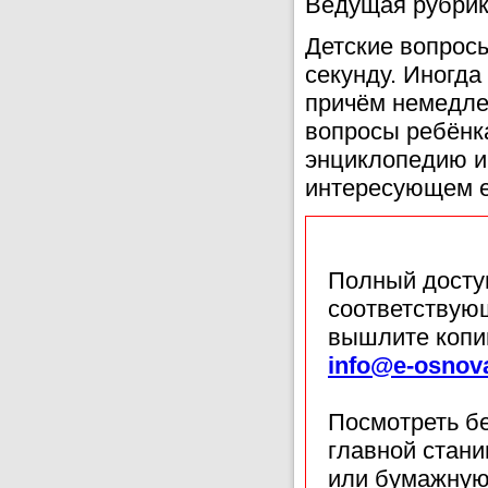
Ведущая рубрик
Детские вопрос
секунду. Иногда
причём немедле
вопросы ребёнка
энциклопедию и
интересующем е
Полный доступ
соответствующ
вышлите копи
info@e-osnov
Посмотреть б
главной стан
или бумажную