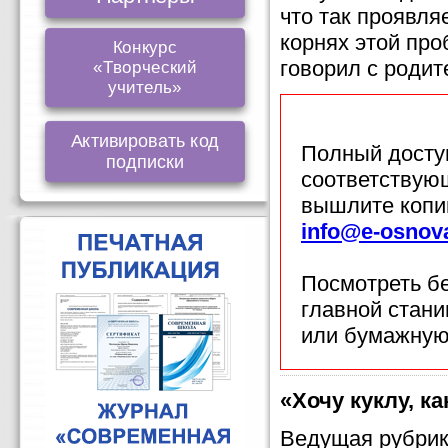
что так проявля
корнях этой пр
Конкурс
говорил с роди
«Творческий
учитель»
Активировать код
Полный доступ
подписки
соответствующ
вышлите копи
info@e-osnov
Посмотреть б
главной стан
или бумажную
«Хочу куклу, ка
Ведущая рубрик