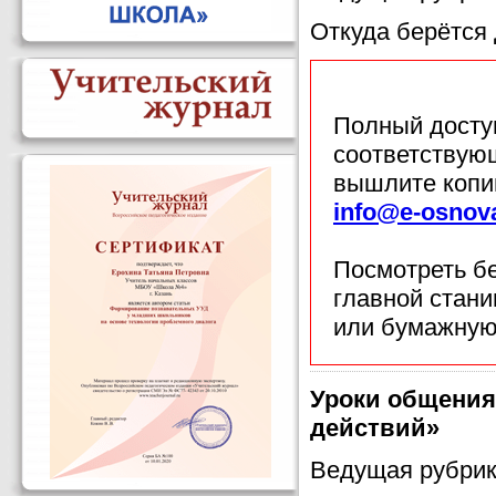
Откуда берётся 
Полный доступ
соответствующ
вышлите копи
info@e-osnov
Посмотреть б
главной стан
или бумажную
Уроки общения
действий»
Ведущая рубри