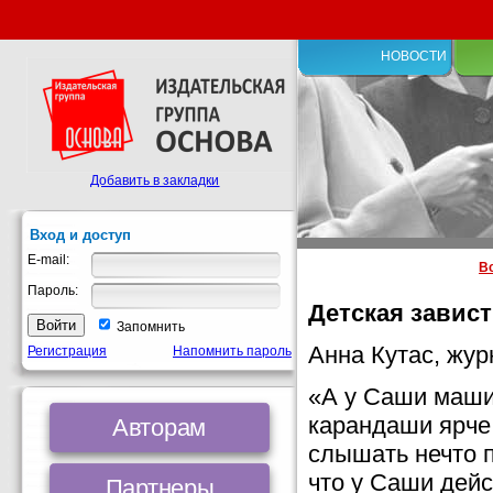
НОВОСТИ
Добавить в закладки
Вход и доступ
E-mail:
В
Пароль:
Детская завис
Запомнить
Анна Кутас, жур
Регистрация
Напомнить пароль
«А у Саши машин
карандаши ярче
Авторам
слышать нечто 
что у Саши дейс
Партнеры