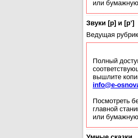
или бумажную
Звуки [р] и [р’]
Ведущая рубрик
Полный доступ
соответствующ
вышлите копи
info@e-osnov
Посмотреть б
главной стан
или бумажную
Умные сказки