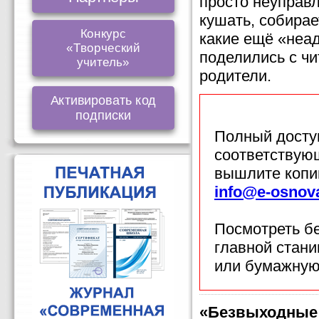
просто неуправл
кушать, собирае
Конкурс
какие ещё «неад
«Творческий
поделились с ч
учитель»
родители.
Активировать код
подписки
Полный доступ
соответствующ
вышлите копи
info@e-osnov
Посмотреть б
главной стан
или бумажную
«Безвыходные 