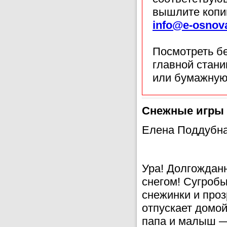
вышлите копи
info@e-osnov
Посмотреть б
главной стан
или бумажную
Снежные игры
Елена Поддубн
Ура! Долгожданн
снегом! Сугроб
снежинки и проз
отпускает домой
папа и малыш —