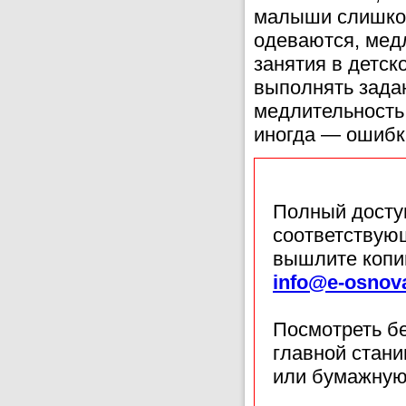
малыши слишком
одеваются, медл
занятия в детск
выполнять задан
медлительность
иногда — ошибк
Полный доступ
соответствующ
вышлите копи
info@e-osnov
Посмотреть б
главной стан
или бумажную