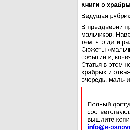
Книги о храбр
Ведущая рубрик
В преддверии п
мальчиков. Наве
тем, что дети р
Сюжеты «мальчи
событий и, коне
Статья в этом н
храбрых и отваж
очередь, мальчи
Полный доступ
соответствующ
вышлите копи
info@e-osnov