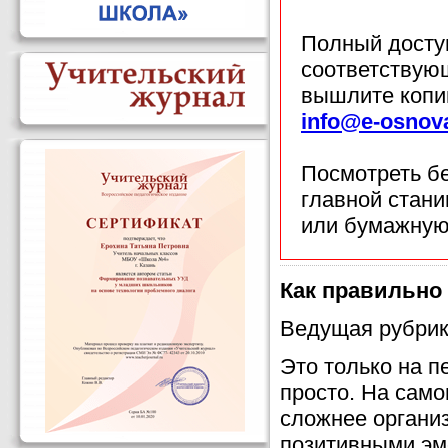
Полный доступ
соответствующ
вышлите копи
info@e-osnov
Посмотреть б
главной стан
или бумажную
Как правильно
Ведущая рубрик
Это только на п
просто. На само
сложнее организ
позитивными эм