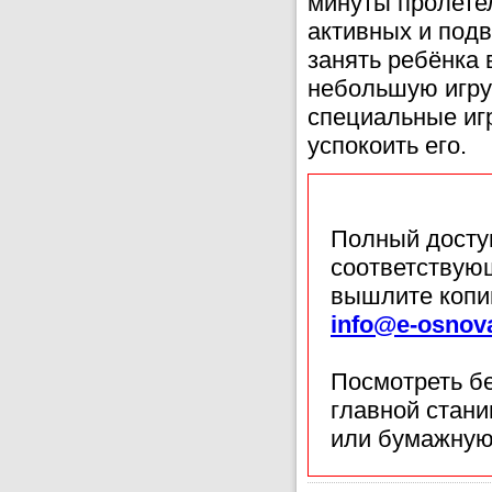
минуты пролете
активных и подв
занять ребёнка 
небольшую игруш
специальные игр
успокоить его.
Полный доступ
соответствующ
вышлите копи
info@e-osnov
Посмотреть б
главной стан
или бумажную