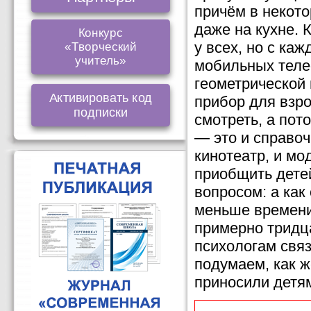
причём в некот
даже на кухне. 
Конкурс
у всех, но с ка
«Творческий
учитель»
мобильных теле
геометрической 
Активировать код
прибор для взро
подписки
смотреть, а пот
— это и справоч
кинотеатр, и мо
приобщить детей
вопросом: а как
меньше времени?
примерно тридц
психологам свя
подумаем, как ж
приносили детям