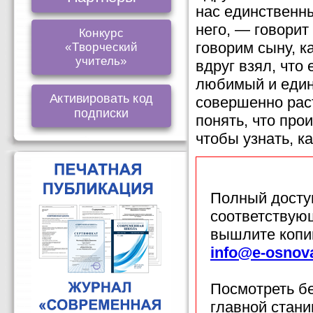
нас единственны
него, — говорит
Конкурс
говорим сыну, к
«Творческий
учитель»
вдруг взял, что 
любимый и един
Активировать код
совершенно рас
подписки
понять, что прои
чтобы узнать, к
Полный доступ
соответствующ
вышлите копи
info@e-osnov
Посмотреть б
главной стан