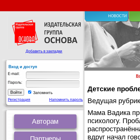
НОВОСТИ
Добавить в закладки
Вход и доступ
E-mail:
В
Пароль:
Детские пробл
Запомнить
Ведущая рубрик
Регистрация
Напомнить пароль
Мама Вадика пр
психологу. Проб
Авторам
распространённа
вдруг начал гово
Партнеры