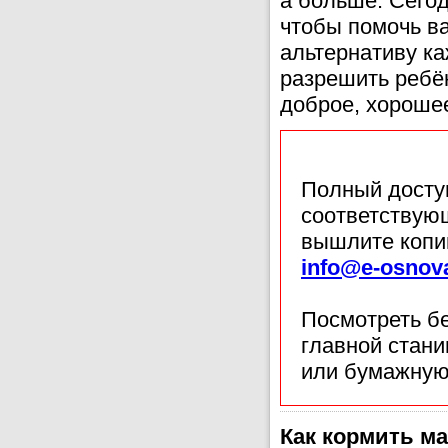
а больше. Сегод
чтобы помочь в
альтернативу ка
разрешить ребён
доброе, хороше
Полный доступ
соответствующ
вышлите копи
info@e-osnov
Посмотреть б
главной стан
или бумажную
Как кормить м