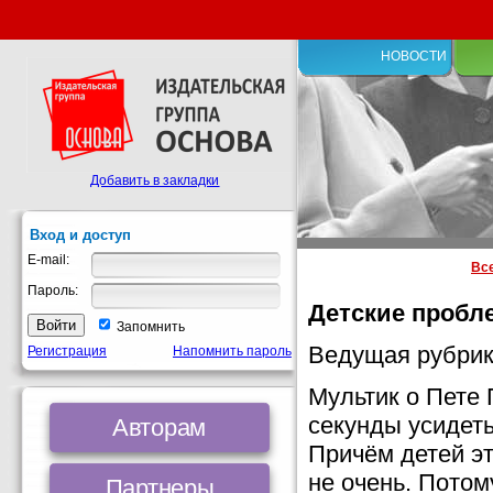
НОВОСТИ
Добавить в закладки
Вход и доступ
E-mail:
Вс
Пароль:
Детские пробл
Запомнить
Ведущая рубрик
Регистрация
Напомнить пароль
Мультик о Пете 
секунды усидеть
Авторам
Причём детей эт
не очень. Потом
Партнеры