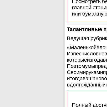
Посмотреть б
главной стан
или бумажную
Талантливые п
Ведущая рубрик
«Маленькойёло
Изпеснисловнев
которыеизгодавг
Поэтомумыпред
Своимирукамип
итогдавашаново
вдолгожданныйн
Полный доступ