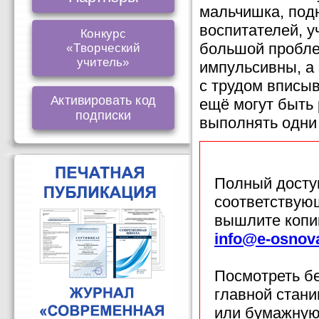
мальчишка, подн
воспитателей, у
Конкурс
большой пробле
«Творческий
учитель»
импульсивны, а 
с трудом вписы
Активировать код
ещё могут быть 
подписки
выполнять одни 
Полный доступ
соответствующ
вышлите копи
info@e-osnov
Посмотреть б
главной стан
или бумажную