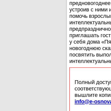
предновогоднее 
устроив с ними 
помочь взрослы
интеллектуальны
предпраздничное
приглашать гост
у себя дома «Пя
новогоднюю ска
посвятить выпо
интеллектуальны
Полный доступ
соответствующ
вышлите копи
info@e-osnov