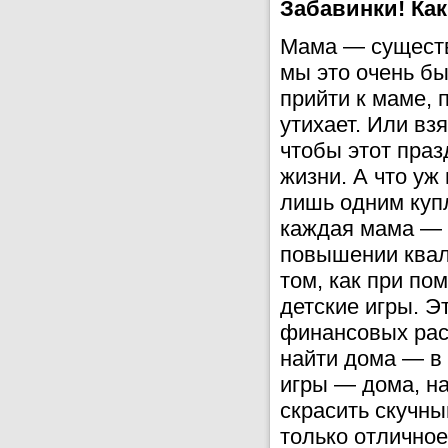
Забавинки! Ка
Мама — существ
мы это очень бы
прийти к маме, 
утихает. Или вз
чтобы этот пра
жизни. А что уж
лишь одним купл
каждая мама — 
повышении квал
том, как при п
детские игры. Э
финансовых расх
найти дома — в 
игры — дома, на
скрасить скучны
только отличное