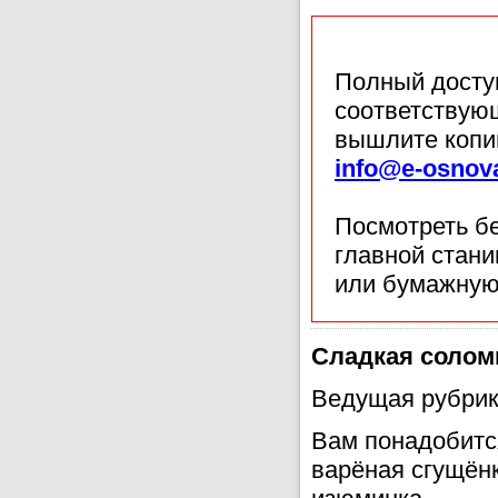
Полный доступ
соответствующ
вышлите копи
info@e-osnov
Посмотреть б
главной стан
или бумажную
Сладкая солом
Ведущая рубрик
Вам понадобится
варёная сгущёнк