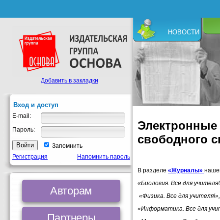
НОВОСТИ
Добавить в закладки
Вход и доступ
E-mail:
Электронные 
Пароль:
свободного с
Запомнить
Регистрация
Напомнить пароль
В разделе
«Журналы»
нашег
«
Биология
. Все для учителя!
Авторам
«
Физика
. Все для учителя!
»,
«
Информатика
. Все для учи
Партнеры