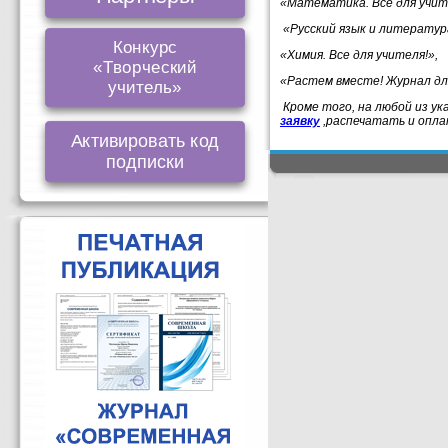
«
Математика
. Все для учит
«
Русский
язык и литература
Конкурс
«
Химия
. Все для учителя!
»,
«Творческий
«Растем вместе! Журнал дл
учитель»
Кроме того, на любой из ук
заявку
,распечатать и опла
Активировать код
подписки