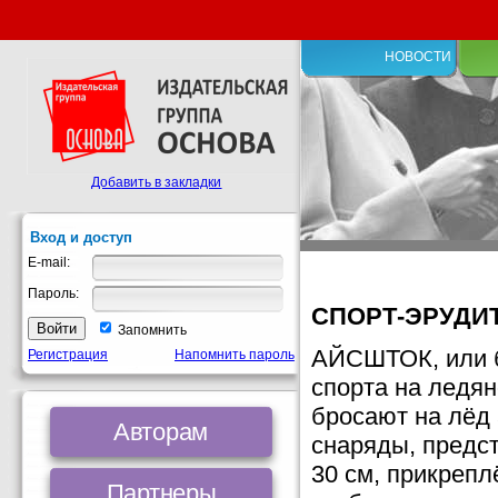
НОВОСТИ
Добавить в закладки
Вход и доступ
E-mail:
Пароль:
СПОРТ-ЭРУДИ
Запомнить
АЙСШТОК, или б
Регистрация
Напомнить пароль
спорта на ледя
бросают на лёд
Авторам
снаряды, предс
30 см, прикрепл
Партнеры