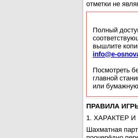
отметки не явл
Полный доступ
соответствующ
вышлите копи
info@e-osnov
Посмотреть б
главной стан
или бумажную
ПРАВИЛА ИГРЫ
1. ХАРАКТЕР 
Шахматная парт
поочерёдно пер