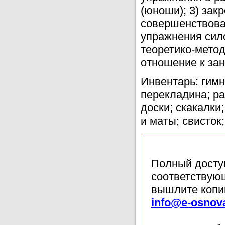
(юноши); 3) зак
совершенствова
упражнения сило
теоретико-метод
отношение к зан
Инвентарь: гимн
перекладина; р
доски; скакалки
и маты; свисток
Полный доступ
соответствующ
вышлите копи
info@e-osnov