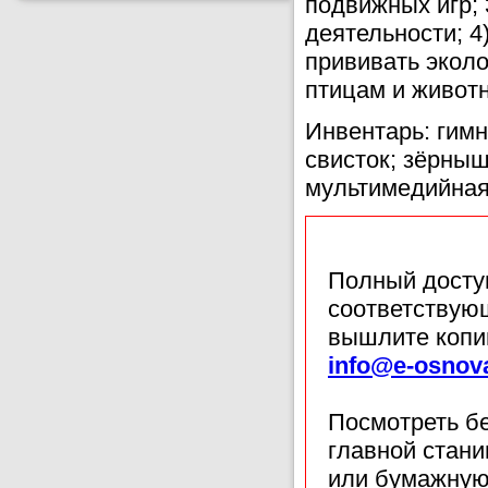
подвижных игр; 
деятельности; 4
прививать эколо
птицам и живот
Инвентарь: гимн
свисток; зёрныш
мультимедийная
Полный доступ
соответствующ
вышлите копи
info@e-osnov
Посмотреть б
главной стан
или бумажную