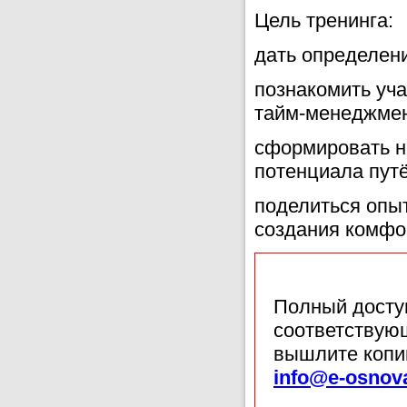
Цель тренинга:
дать определен
познакомить уч
тайм-менеджмен
сформировать н
потенциала путё
поделиться опы
создания комфо
Полный доступ
соответствующ
вышлите копи
info@e-osnov