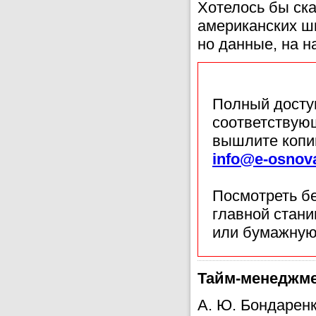
Хотелось бы ск
американских шк
но данные, на н
Полный доступ
соответствующ
вышлите копи
info@e-osnov
Посмотреть б
главной стан
или бумажную
Тайм-менеджмен
А. Ю. Бонд