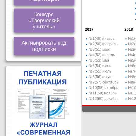
Конкурс
«Творческий
учитель»
2017
2018
№1(49) январь
№1(
Активировать код
№2(50) февраль
№2(
подписки
№3(51) март
№3(
№4(52) апрель
№4(
№5(53) май
№5(
№6(54) июнь
№6(
№7(55) июль
№7(
№8(56) август
№8(6
№9(57) сентябрь
№9(
№10(58) октябрь
№10(
№11(59) ноябрь
№11
№12(60) декабрь
№12